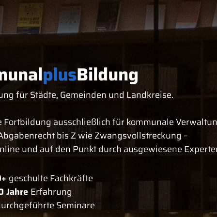
unal
plus
Bildung
ung für Städte, Gemeinden und Landkreise.
 Fortbildung ausschließlich für kommunale Verwaltu
Abgabenrecht bis Z wie Zwangsvollstreckung –
online und auf den Punkt durch ausgewiesene Experte
0+
geschulte Fachkräfte
0 Jahre
Erfahrung
urchgeführte Seminare