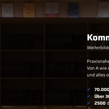
Komm
Weiterbild
Praxisnahe
Von A wie 
und alles 
✓
70.00
✓
Über 3
✓
2500
d