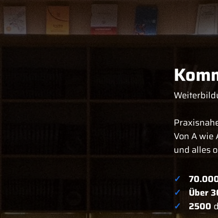
Komm
Weiterbild
Praxisnahe
Von A wie 
und alles 
✓
70.00
✓
Über 3
✓
2500
d