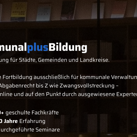
unal
plus
Bildung
ung für Städte, Gemeinden und Landkreise.
 Fortbildung ausschließlich für kommunale Verwaltu
Abgabenrecht bis Z wie Zwangsvollstreckung –
online und auf den Punkt durch ausgewiesene Experte
0+
geschulte Fachkräfte
0 Jahre
Erfahrung
urchgeführte Seminare