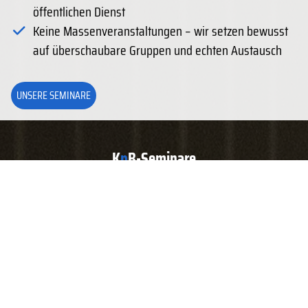
öffentlichen Dienst
Keine Massenveranstaltungen – wir setzen bewusst
auf überschaubare Gruppen und echten Austausch
UNSERE SEMINARE
K
p
B-Seminare
Unser Bildungsangebot für Ihre kommunale Verwaltung
2026
Online - Seminar: Rechtssichere
0002475
12.08