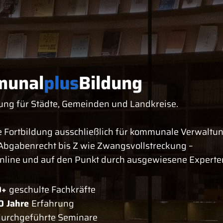
unal
plus
Bildung
ung für Städte, Gemeinden und Landkreise.
 Fortbildung ausschließlich für kommunale Verwaltu
Abgabenrecht bis Z wie Zwangsvollstreckung –
online und auf den Punkt durch ausgewiesene Experte
0+
geschulte Fachkräfte
0 Jahre
Erfahrung
urchgeführte Seminare