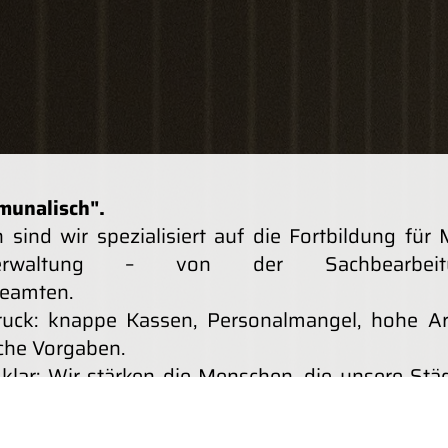
munalisch".
 sind wir spezialisiert auf die Fortbildung für 
erwaltung – von der Sachbearbe
eamten.
uck: knappe Kassen, Personalmangel, hohe Ar
iche Vorgaben.
 klar: Wir stärken die Menschen, die unsere St
g am Laufen halten.