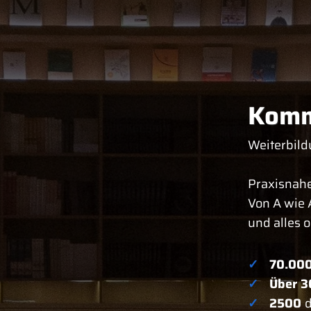
Komm
Weiterbild
Praxisnahe
Von A wie 
und alles 
✓
70.00
✓
Über 3
✓
2500
d