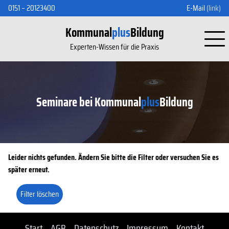
0151 – 20123400
E-Mail
(link)
Kommunal
plus
Bildung
Experten-Wissen für die Praxis
Seminare bei Kommunal
plus
Bildung
Leider nichts gefunden. Ändern Sie bitte die Filter oder versuchen Sie es
später erneut.
Filter löschen
Start
AGB
Datenschutz
Impressum
Kontakt