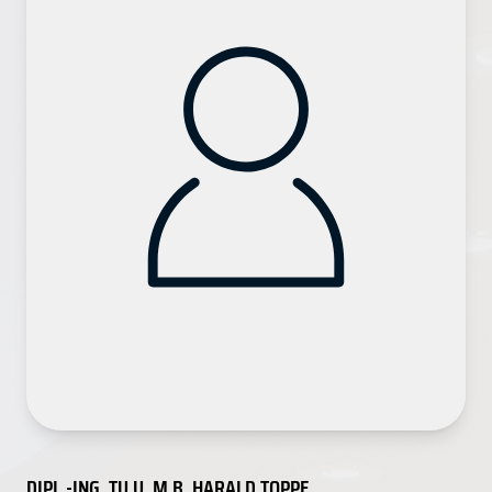
DIPL.-ING. TU U. M.B. HARALD TOPPE