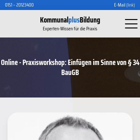
0151 – 20123400
E-Mail
(link)
Kommunal
plus
Bildung
Experten-Wissen für die Praxis
Online - Praxisworkshop: Einfügen im Sinne von § 34
BauGB