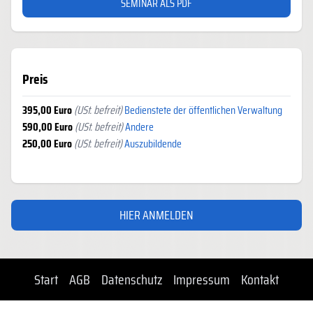
SEMINAR ALS PDF
Preis
395,00 Euro
(USt. befreit)
Bedienstete der öffentlichen Verwaltung
590,00 Euro
(USt. befreit)
Andere
250,00 Euro
(USt. befreit)
Auszubildende
HIER ANMELDEN
Start
AGB
Datenschutz
Impressum
Kontakt