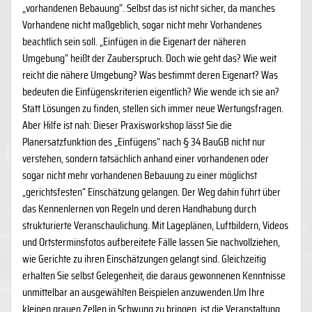
„vorhandenen Bebauung“. Selbst das ist nicht sicher, da manches
Vorhandene nicht maßgeblich, sogar nicht mehr Vorhandenes
beachtlich sein soll. „Einfügen in die Eigenart der näheren
Umgebung“ heißt der Zauberspruch. Doch wie geht das? Wie weit
reicht die nähere Umgebung? Was bestimmt deren Eigenart? Was
bedeuten die Einfügenskriterien eigentlich? Wie wende ich sie an?
Statt Lösungen zu finden, stellen sich immer neue Wertungsfragen.
Aber Hilfe ist nah: Dieser Praxisworkshop lässt Sie die
Planersatzfunktion des „Einfügens“ nach § 34 BauGB nicht nur
verstehen, sondern tatsächlich anhand einer vorhandenen oder
sogar nicht mehr vorhandenen Bebauung zu einer möglichst
„gerichtsfesten“ Einschätzung gelangen. Der Weg dahin führt über
das Kennenlernen von Regeln und deren Handhabung durch
strukturierte Veranschaulichung. Mit Lageplänen, Luftbildern, Videos
und Ortsterminsfotos aufbereitete Fälle lassen Sie nachvollziehen,
wie Gerichte zu ihren Einschätzungen gelangt sind. Gleichzeitig
erhalten Sie selbst Gelegenheit, die daraus gewonnenen Kenntnisse
unmittelbar an ausgewählten Beispielen anzuwenden.Um Ihre
kleinen grauen Zellen in Schwung zu bringen, ist die Veranstaltung