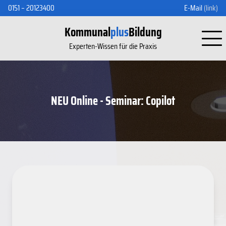
0151 – 20123400
E-Mail
(link)
Kommunal
plus
Bildung
Experten-Wissen für die Praxis
NEU Online - Seminar: Copilot