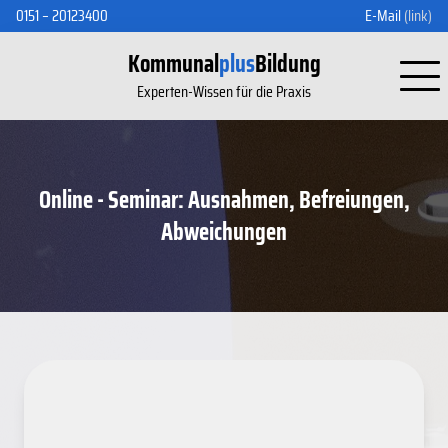
0151 – 20123400
E-Mail
(link)
Kommunal
plus
Bildung
Experten-Wissen für die Praxis
Online - Seminar: Ausnahmen, Befreiungen,
Abweichungen